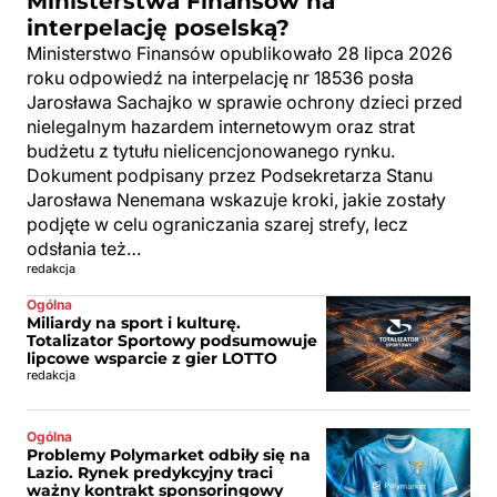
Ministerstwa Finansów na
interpelację poselską?
Ministerstwo Finansów opublikowało 28 lipca 2026
roku odpowiedź na interpelację nr 18536 posła
Jarosława Sachajko w sprawie ochrony dzieci przed
nielegalnym hazardem internetowym oraz strat
budżetu z tytułu nielicencjonowanego rynku.
Dokument podpisany przez Podsekretarza Stanu
Jarosława Nenemana wskazuje kroki, jakie zostały
podjęte w celu ograniczania szarej strefy, lecz
odsłania też…
redakcja
Ogólna
Miliardy na sport i kulturę.
Totalizator Sportowy podsumowuje
lipcowe wsparcie z gier LOTTO
redakcja
Ogólna
Problemy Polymarket odbiły się na
Lazio. Rynek predykcyjny traci
ważny kontrakt sponsoringowy