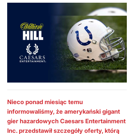
Nieco ponad miesiąc temu
informowaliśmy, że amerykański gigant
gier hazardowych Caesars Entertainment
Inc. przedstawił szczegóły oferty, którą