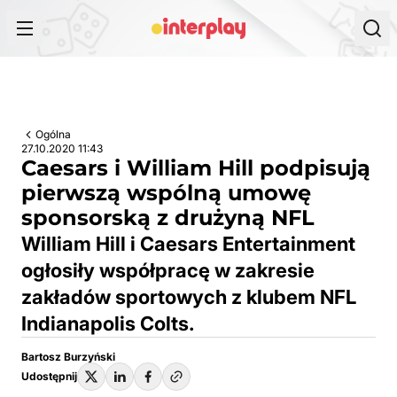
Przejdź do treści
Ogólna
27.10.2020 11:43
Caesars i William Hill podpisują
pierwszą wspólną umowę
sponsorską z drużyną NFL
William Hill i Caesars Entertainment
ogłosiły współpracę w zakresie
zakładów sportowych z klubem NFL
Indianapolis Colts.
Bartosz Burzyński
Udostępnij