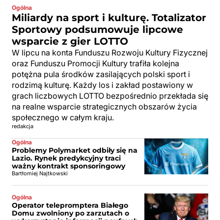
Ogólna
Miliardy na sport i kulturę. Totalizator
Sportowy podsumowuje lipcowe
wsparcie z gier LOTTO
W lipcu na konta Funduszu Rozwoju Kultury Fizycznej
oraz Funduszu Promocji Kultury trafiła kolejna
potężna pula środków zasilających polski sport i
rodzimą kulturę. Każdy los i zakład postawiony w
grach liczbowych LOTTO bezpośrednio przekłada się
na realne wsparcie strategicznych obszarów życia
społecznego w całym kraju.
redakcja
Ogólna
Problemy Polymarket odbiły się na
Lazio. Rynek predykcyjny traci
ważny kontrakt sponsoringowy
Bartłomiej Najtkowski
Ogólna
Operator telepromptera Białego
Domu zwolniony po zarzutach o