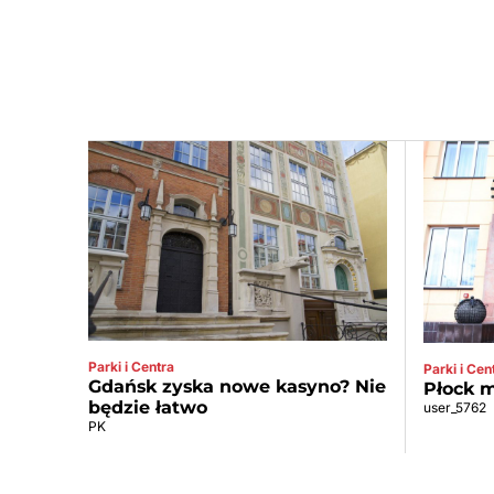
Parki i Centra
Parki i Cen
Gdańsk zyska nowe kasyno? Nie
Płock m
będzie łatwo
user_5762
PK