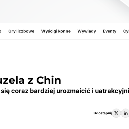
o
Gry liczbowe
Wyścigi konne
Wywiady
Eventy
Cy
zela z Chin
się coraz bardziej urozmaicić i uatrakcyjn
Udostępnij