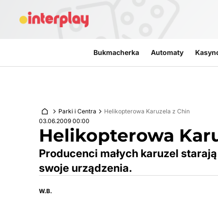
Przejdź do treści
Bukmacherka
Automaty
Kasyn
Parki i Centra
Helikopterowa Karuzela z Chin
03.06.2009 00:00
Helikopterowa Karu
Producenci małych karuzel starają 
swoje urządzenia.
W.B.