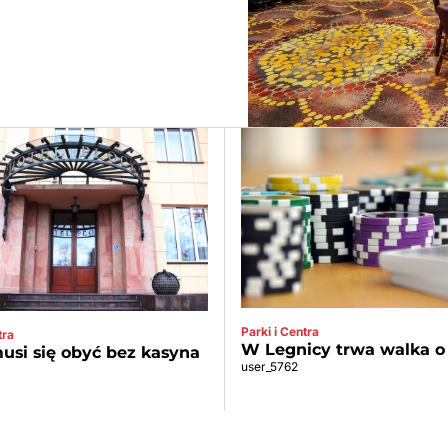
Parki i Centra
tra
W Legnicy trwa walka o
usi się obyć bez kasyna
user_5762