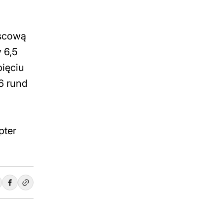
jscową
 6,5
pięciu
6 rund
pter