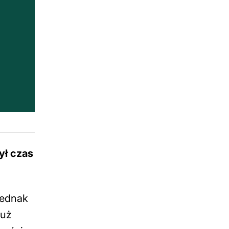
ył czas
jednak
już