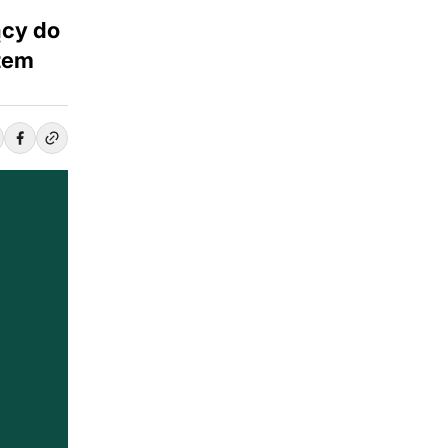
ący do
tem