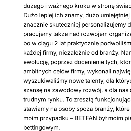
dużego i ważnego kroku w stronę świad
Dużo lepiej ich znamy, dużo umiejętniej 
znacznie skuteczniej personalizujemy dl
pracujemy także nad rozwojem organizac
bo w ciągu 2 lat praktycznie podwoiliś
każdej firmy, niezależnie od branży. N
ewolucję, poprzez docenienie tych, któ
ambitnych celów firmy, wykonali najwi
wyszukiwaliśmy nowe talenty, dla który
szansę na zawodowy rozwój, a dla nas 
trudnym rynku. To zresztą funkcjonująca
stawiamy na osoby spoza branży, które 
moim przypadku – BETFAN był moim pie
bettingowym.