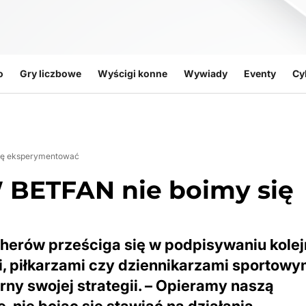
o
Gry liczbowe
Wyścigi konne
Wywiady
Eventy
Cy
się eksperymentować
W BETFAN nie boimy się
erów prześciga się w podpisywaniu kole
, piłkarzami czy dziennikarzami sportowy
ny swojej strategii. – Opieramy naszą