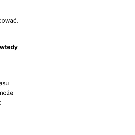
cować.
 wtedy
zasu
 może
k