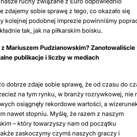
e nasze ruchy związane z Euro odpowiednio
 zdajemy sobie sprawę z tego, co okazało się
y kolejnej podobnej imprezie powinniśmy popra
ładnie tak, jak na piłkarskim boisku.
ii z Mariuszem Pudzianowskim? Zanotowaliście
alne publikacje i liczby w mediach
zo dobrze zdaje sobie sprawę, że od czasu do c
zecież na tym rynku, w branży rozrywkowej, nie
wych osiągnęły rekordowe wartości, a wizerune
zym nawet stopniu. Myślę, że razem z naszym
im – który towarzyszy nam od początku
także zaskoczymy czymś naszych graczy i