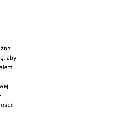
ożna
ę, aby
sałem
wej
e
ości: