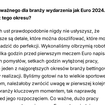
 ważnego dla branży wydarzenia jak Euro 2024.
z tego okresu?
h ust prawdopodobnie nigdy nie usłyszysz, że
e są detale, które można doszlifować, które m
adzić do perfekcji. Wykonaliśmy olbrzymią robot
 Kilka godzin przed pierwszym meczem Euro napi
ch pomysłów, setkach godzin wytężonej pracy,
jeden z najgorętszych okresów branży bettingo
realizacji. Byliśmy gotowi na to wielkie sportow
em, należałoby zwrócić uwagę w pierwszej kolejn
ej branży kluczowym momentem, tak naprawdę
zed jego rozpoczęciem. Co ważne, dużo pracy