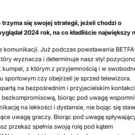
rzyma się swojej strategii, jeżeli chodzi o
glądał 2024 rok, na co kładliście największy 
rmie komunikacji. Już podczas powstawania BETF
który wyznacza i determinuje nasz styl pozycjon
k kumpel, z którym z przyjemnością i w swobodn
u sportowym czy obejrzeli je sprzed telewizora.
partą na bezpośrednim i przyjacielskim kontakci
i bezkompromisową, biorąc pod uwagę wspomn
ację na lekkości i dystansie, nie bojąc się staw
ające uwagę graczy. Biorąc pod uwagę spływając
z przekaz spełnia swoją rolę pod kątem