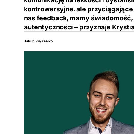
komunikację na lekkości i dystansie
kontrowersyjne, ale przyciągając
nas feedback, mamy świadomość, ż
autentyczności – przyznaje Krysti
Jakub Kłyszejko