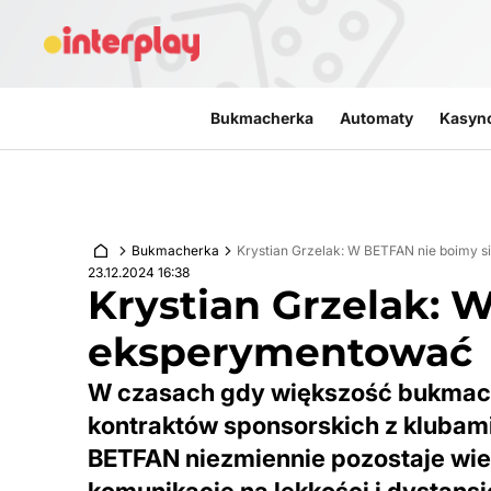
Przejdź do treści
Bukmacherka
Automaty
Kasyn
Bukmacherka
Krystian Grzelak: W BETFAN nie boimy 
23.12.2024 16:38
Krystian Grzelak: 
eksperymentować
W czasach gdy większość bukmach
kontraktów sponsorskich z klubami
BETFAN niezmiennie pozostaje wier