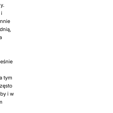
y.
i
ennie
dnią,
a
ześnie
ą
a tym
często
by i w
m