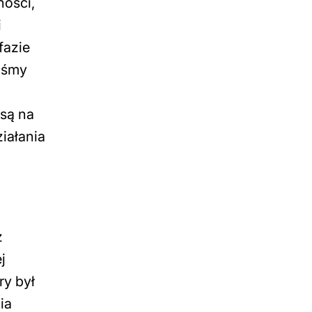
ności,
i
fazie
iśmy
są na
ziałania
z
j
ry był
ia