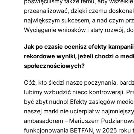
poświęciliśmy także temu, aby wszelki
przeanalizować, dzięki czemu doskonale
największym sukcesem, a nad czym prz
Wyciąganie wniosków i stały rozwój, dok
Jak po czasie ocenisz efekty kampan
rekordowe wyniki, jeżeli chodzi o medi
społecznościowych?
Cóż, kto śledzi nasze poczynania, bard
lubimy wzbudzić nieco kontrowersji. Pr
być zbyt nudno! Efekty zasięgów medio
naszej marki nie ucierpiał w najmniejs
ambasadorem – Mariuszem Pudzianowsk
funkcjonowania BETFAN, w 2025 roku 