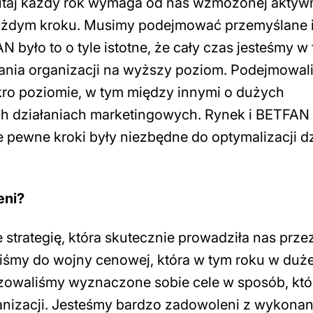
tutaj każdy rok wymaga od nas wzmożonej aktyw
 każdym kroku. Musimy podejmować przemyślane 
było to o tyle istotne, że cały czas jesteśmy w 
nia organizacji na wyższy poziom. Podejmowal
kro poziomie, w tym między innymi o dużych
ch działaniach marketingowych. Rynek i BETFAN 
że pewne kroki były niezbędne do optymalizacji d
eni?
strategię, która skutecznie prowadziła nas prze
iliśmy do wojny cenowej, która w tym roku w duże
izowaliśmy wyznaczone sobie cele w sposób, któ
ganizacji. Jesteśmy bardzo zadowoleni z wykonan