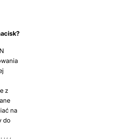
nacisk?
AN
owania
ej
e z
iane
iać na
y do