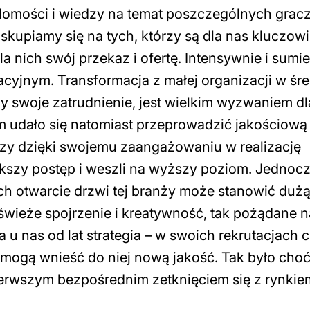
omości i wiedzy na temat poszczególnych gracz
skupiamy się na tych, którzy są dla nas kluczowi 
a nich swój przekaz i ofertę. Intensywnie i sumi
yjnym. Transformacja z małej organizacji w śre
my swoje zatrudnienie, jest wielkim wyzwaniem dl
am udało się natomiast przeprowadzić jakościową
rzy dzięki swojemu zaangażowaniu w realizację
ększy postęp i weszli na wyższy poziom. Jednoc
ch otwarcie drzwi tej branży może stanowić duż
świeże spojrzenie i kreatywność, tak pożądane n
 u nas od lat strategia – w swoich rekrutacjach 
mogą wnieść do niej nową jakość. Tak było choć
rwszym bezpośrednim zetknięciem się z rynkie