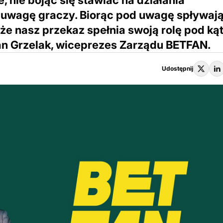
, nie bojąc się stawiać na działania
e uwagę graczy. Biorąc pod uwagę spływaj
e nasz przekaz spełnia swoją rolę pod ką
an Grzelak, wiceprezes Zarządu BETFAN.
Udostępnij