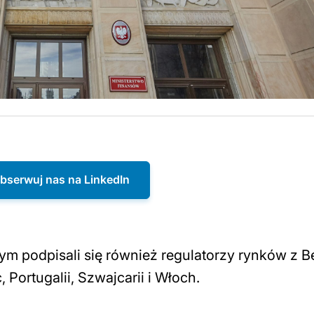
bserwuj nas na LinkedIn
m podpisali się również regulatorzy rynków z Be
 Portugalii, Szwajcarii i Włoch.