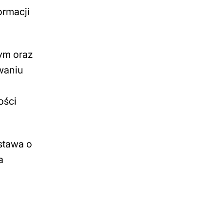
ormacji
ym oraz
waniu
ości
stawa o
a