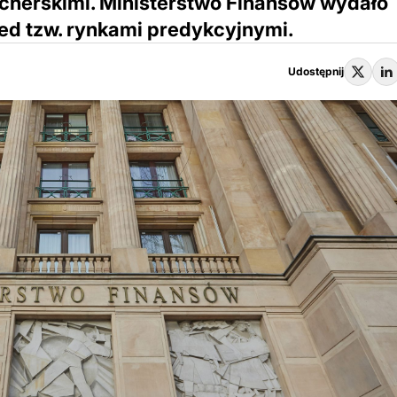
cherskimi. Ministerstwo Finansów wydało
ed tzw. rynkami predykcyjnymi.
Udostępnij