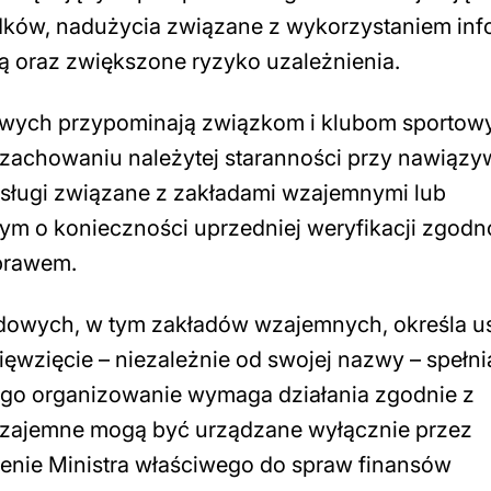
dków, nadużycia związane z wykorzystaniem inf
 oraz zwiększone ryzyko uzależnienia.
owych przypominają związkom i klubom sportow
zachowaniu należytej staranności przy nawiązy
sługi związane z zakładami wzajemnymi lub
m o konieczności uprzedniej weryfikacji zgodn
 prawem.
rdowych, w tym zakładów wzajemnych, określa u
ęwzięcie – niezależnie od swojej nazwy – spełni
ego organizowanie wymaga działania zgodnie z
wzajemne mogą być urządzane wyłącznie przez
enie Ministra właściwego do spraw finansów