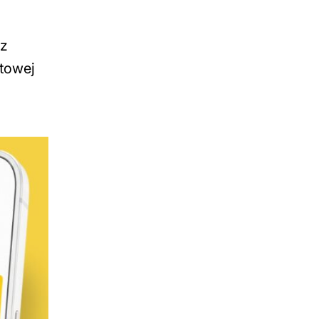
 z
towej