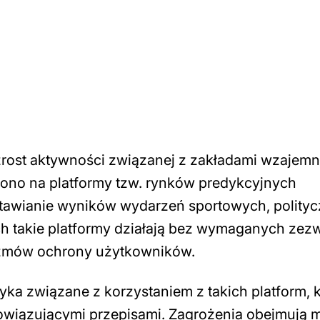
wzrost aktywności związanej z zakładami wzajem
no na platformy tzw. rynków predykcyjnych
bstawianie wyników wydarzeń sportowych, polity
h takie platformy działają bez wymaganych zezw
zmów ochrony użytkowników.
yka związane z korzystaniem z takich platform, 
owiązującymi przepisami. Zagrożenia obejmują m