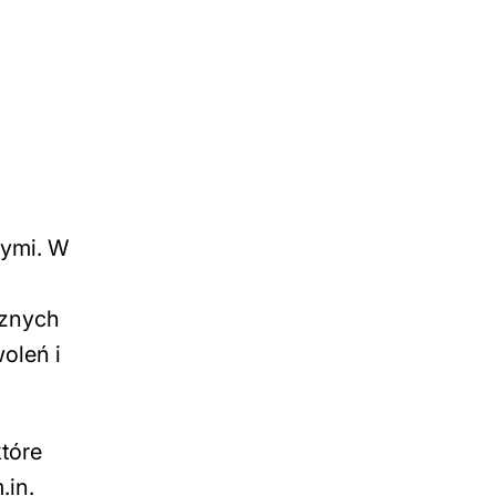
nymi. W
cznych
oleń i
które
.in.