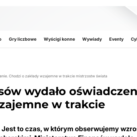
o
Gry liczbowe
Wyścigi konne
Wywiady
Eventy
Cy
nie. Chodzi o zakłady wzajemne w trakcie mistrzostw świata
nsów wydało oświadczen
zajemne w trakcie
e. Jest to czas, w którym obserwujemy wzro