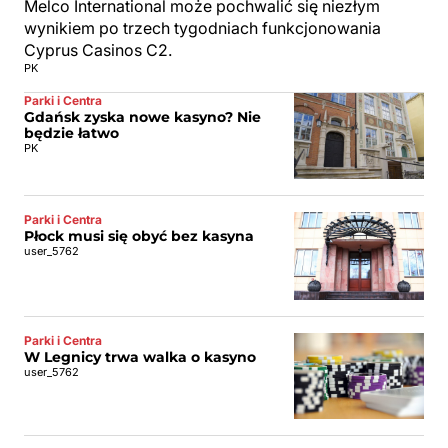
Melco International może pochwalić się niezłym
wynikiem po trzech tygodniach funkcjonowania
Cyprus Casinos C2.
PK
Parki i Centra
Gdańsk zyska nowe kasyno? Nie
będzie łatwo
PK
Parki i Centra
Płock musi się obyć bez kasyna
user_5762
Parki i Centra
W Legnicy trwa walka o kasyno
user_5762