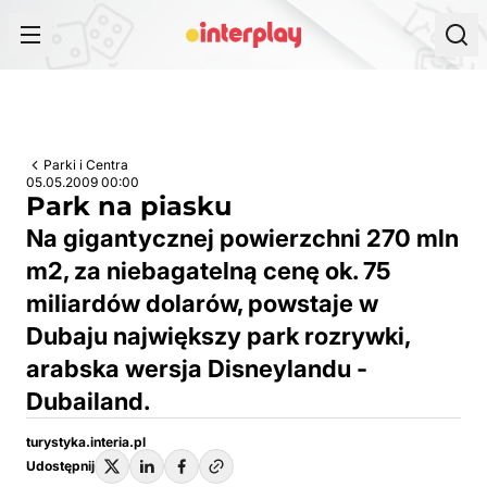
Przejdź do treści
Parki i Centra
05.05.2009 00:00
Park na piasku
Na gigantycznej powierzchni 270 mln
m2, za niebagatelną cenę ok. 75
miliardów dolarów, powstaje w
Dubaju największy park rozrywki,
arabska wersja Disneylandu -
Dubailand.
turystyka.interia.pl
Udostępnij