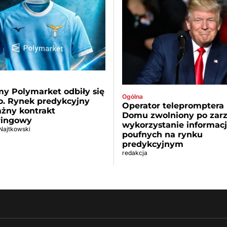
y Polymarket odbiły się
Ogólna
o. Rynek predykcyjny
Operator telepromptera 
ażny kontrakt
Domu zwolniony po zarz
ringowy
wykorzystanie informacj
 Najtkowski
poufnych na rynku
predykcyjnym
redakcja