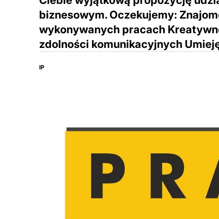
Ciebie wyjątkową propozycję udz
biznesowym. Oczekujemy: Znajom
wykonywanych pracach Kreatywne
zdolności komunikacyjnych Umieję
IP