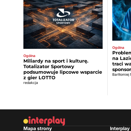
Ogólna
Problem
Ogólna
na Lazi
Miliardy na sport i kulturę.
traci w
Totalizator Sportowy
sponso
podsumowuje lipcowe wsparcie
Bartłomiej
z gier LOTTO
redakcja
Mapa strony
Interplay