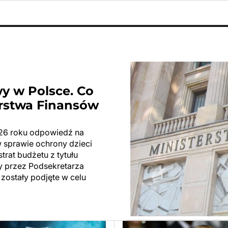
y w Polsce. Co
erstwa Finansów
026 roku odpowiedź na
w sprawie ochrony dzieci
rat budżetu z tytułu
y przez Podsekretarza
zostały podjęte w celu