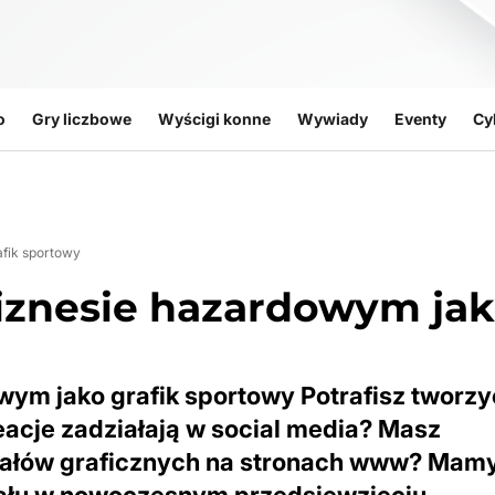
o
Gry liczbowe
Wyścigi konne
Wywiady
Eventy
Cy
afik sportowy
biznesie hazardowym ja
wym jako grafik sportowy Potrafisz tworzy
acje zadziałają w social media? Masz
iałów graficznych na stronach www? Mamy