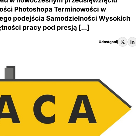
iału w nowoczesnym przedsięwzięciu
ości Photoshopa Terminowości w
go podejścia Samodzielności Wysokich
tności pracy pod presją […]
Udostępnij