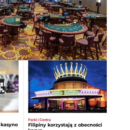
Parki i Centra
 kasyno
Filipiny korzystają z obecności