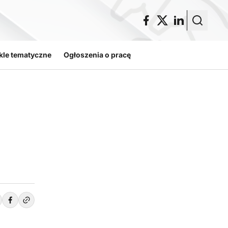
kle tematyczne
Ogłoszenia o pracę