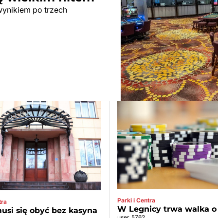
wynikiem po trzech
Parki i Centra
tra
W Legnicy trwa walka o
usi się obyć bez kasyna
user_5762