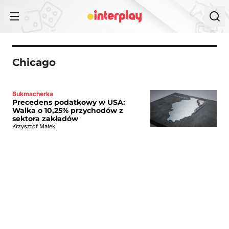
Przejdź do treści
Chicago
Bukmacherka
Precedens podatkowy w USA:
Walka o 10,25% przychodów z
sektora zakładów
Krzysztof Małek