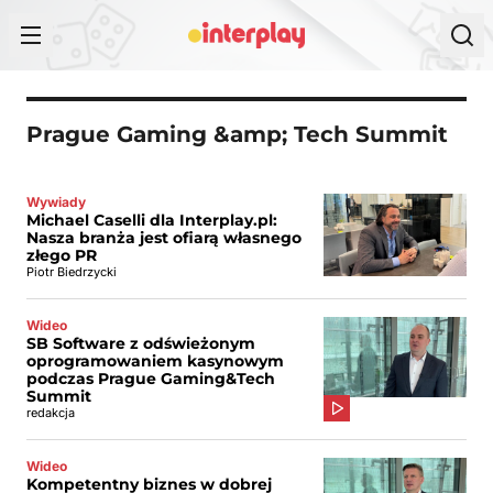
Przejdź do treści
Prague Gaming &amp; Tech Summit
Wywiady
Michael Caselli dla Interplay.pl:
Nasza branża jest ofiarą własnego
złego PR
Piotr Biedrzycki
Wideo
SB Software z odświeżonym
oprogramowaniem kasynowym
podczas Prague Gaming&Tech
Summit
redakcja
Wideo
Kompetentny biznes w dobrej