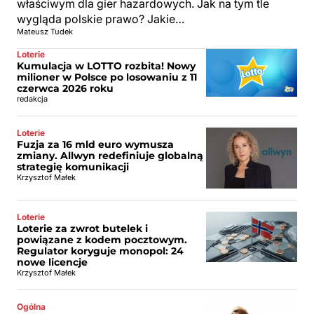
właściwym dla gier hazardowych. Jak na tym tle
wygląda polskie prawo? Jakie…
Mateusz Tudek
Loterie
Kumulacja w LOTTO rozbita! Nowy
milioner w Polsce po losowaniu z 11
czerwca 2026 roku
redakcja
Loterie
Fuzja za 16 mld euro wymusza
zmiany. Allwyn redefiniuje globalną
strategię komunikacji
Krzysztof Małek
Loterie
Loterie za zwrot butelek i
powiązane z kodem pocztowym.
Regulator koryguje monopol: 24
nowe licencje
Krzysztof Małek
Ogólna