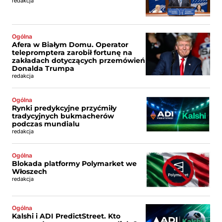
redakcja
Ogólna
Afera w Białym Domu. Operator
telepromptera zarobił fortunę na
zakładach dotyczących przemówień
Donalda Trumpa
redakcja
Ogólna
Rynki predykcyjne przyćmiły
tradycyjnych bukmacherów
podczas mundialu
redakcja
Ogólna
Blokada platformy Polymarket we
Włoszech
redakcja
Ogólna
Kalshi i ADI PredictStreet. Kto