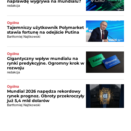
naprawdę wygrywa na mundialu?
redakcja
Ogólna
Tajemniczy użytkownik Polymarket
stawia fortunę na odejście Putina
Bartłomiej Najtkowski
Ogólna
Gigantyczny wpływ mundialu na
rynki predykcyjne. Ogromny krok w
rozwoju
redakcja
Ogólna
Mundial 2026 napędza rekordowy
rynek prognoz. Obroty przekroczyły
już 5,4 mld dolarów
Bartłomiej Najtkowski