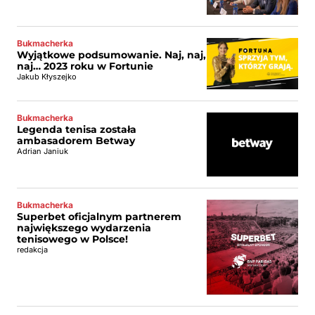
Bukmacherka
Wyjątkowe podsumowanie. Naj, naj,
naj… 2023 roku w Fortunie
Jakub Kłyszejko
Bukmacherka
Legenda tenisa została
ambasadorem Betway
Adrian Janiuk
Bukmacherka
Superbet oficjalnym partnerem
największego wydarzenia
tenisowego w Polsce!
redakcja