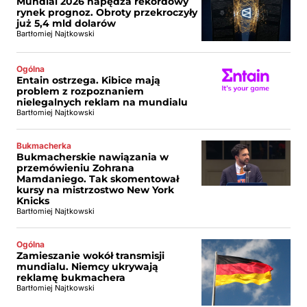
Mundial 2026 napędza rekordowy
rynek prognoz. Obroty przekroczyły
już 5,4 mld dolarów
Bartłomiej Najtkowski
Ogólna
Entain ostrzega. Kibice mają
problem z rozpoznaniem
nielegalnych reklam na mundialu
Bartłomiej Najtkowski
Bukmacherka
Bukmacherskie nawiązania w
przemówieniu Zohrana
Mamdaniego. Tak skomentował
kursy na mistrzostwo New York
Knicks
Bartłomiej Najtkowski
Ogólna
Zamieszanie wokół transmisji
mundialu. Niemcy ukrywają
reklamę bukmachera
Bartłomiej Najtkowski