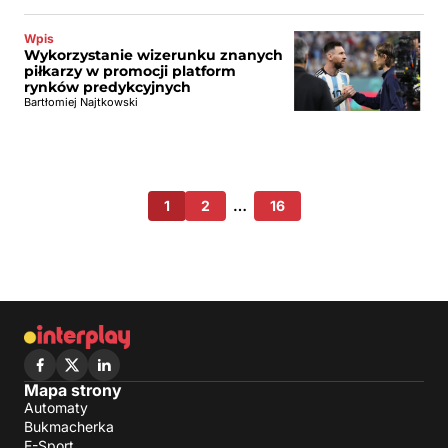
Wpis
Wykorzystanie wizerunku znanych
piłkarzy w promocji platform
rynków predykcyjnych
Bartłomiej Najtkowski
1
2
…
16
Mapa strony
Automaty
Bukmacherka
E-Sport