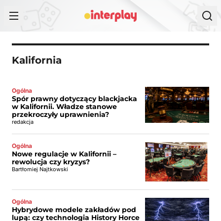
Przejdź do treści
Kalifornia
Ogólna
Spór prawny dotyczący blackjacka
w Kalifornii. Władze stanowe
przekroczyły uprawnienia?
redakcja
Ogólna
Nowe regulacje w Kalifornii –
rewolucja czy kryzys?
Bartłomiej Najtkowski
Ogólna
Hybrydowe modele zakładów pod
lupą: czy technologia History Horce