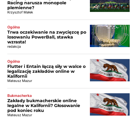
Racing narusza monopole
plemienne?
Krzysztof Małek
Ogólna
Trwa oczekiwanie na zwycięzcę po
losowaniu PowerBall, stawka
wzrasta!
redakcja
Ogólna
Flutter i Entain łączą siły w walce o
legalizację zakładów online w
Kalifornii
Mateusz Mazur
Bukmacherka
Zakłady bukmacherskie online
legalne w Kalifornii? Głosowanie
pod koniec roku
Mateusz Mazur