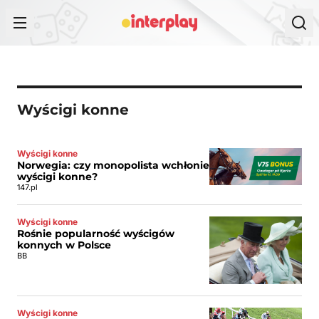
Przejdź do treści
Wyścigi konne
Wyścigi konne
Norwegia: czy monopolista wchłonie
wyścigi konne?
147.pl
Wyścigi konne
Rośnie popularność wyścigów
konnych w Polsce
BB
Wyścigi konne