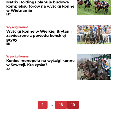
Matrix Holdings planuje budowę
kompleksu torów na wyścigi konne
w Wietnamie
MC
Wyścigi konne
Wyścigi konne w Wielkiej Brytanii
zawieszone z powodu końskiej
grypy
BB
Wyścigi konne
Koniec monopolu na wyścigi konne
w Szwecji. Kto zyska?
JD
1
…
18
19