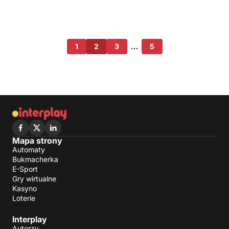
1
2
3
…
5
Mapa strony
Automaty
Bukmacherka
E-Sport
Gry wirtualne
Kasyno
Loterie
Interplay
Autorzy