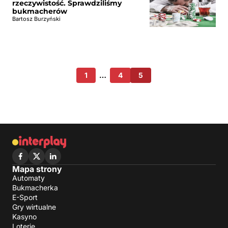
rzeczywistość. Sprawdziliśmy
bukmacherów
Bartosz Burzyński
1
…
4
5
Mapa strony
Automaty
Bukmacherka
E-Sport
Gry wirtualne
Kasyno
Loterie