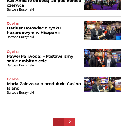
iGB Affiliate odbędą się pod koniec
czerwca
Bartosz Burzyński
Ogólna
Dariusz Borowiec o rynku
hazardowym w Hiszpanii
Bartosz Burzyński
Ogólna
Paweł Paliwoda: – Postawiliśmy
sobie ambitne cele
Bartosz Burzyński
Ogólna
Maria Zalewska o produkcie Casino
Island
Bartosz Burzyński
1
2