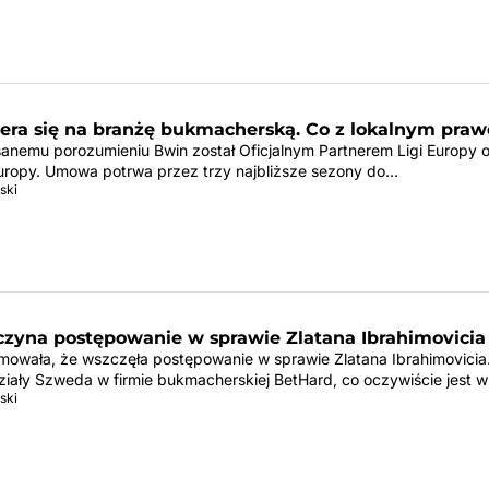
era się na branżę bukmacherską. Co z lokalnym pra
sanemu porozumieniu Bwin został Oficjalnym Partnerem Ligi Europy o
Europy. Umowa potrwa przez trzy najbliższe sezony do…
ski
zyna postępowanie w sprawie Zlatana Ibrahimovicia
mowała, że wszczęła postępowanie w sprawie Zlatana Ibrahimovicia
ały Szweda w firmie bukmacherskiej BetHard, co oczywiście jest
ski