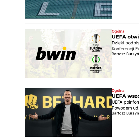
Ogólna
UEFA otwi
Dzięki podpi
Konferencji 
Bartosz Burzyń
Ogólna
UEFA wszc
UEFA poinfor
Powodem udzi
Bartosz Burzyń