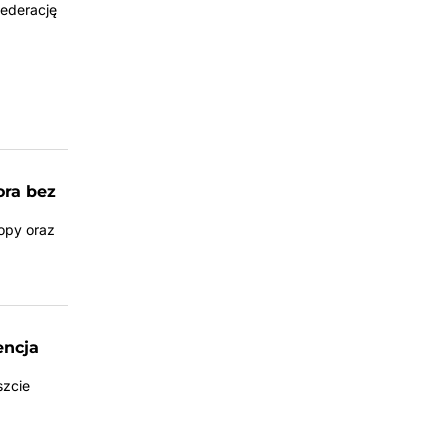
ederację
ora bez
ropy oraz
encja
szcie