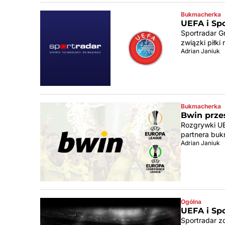
Bukmacherka
UEFA i Spo
Sportradar G
związki piłki
Adrian Janiuk
Bukmacherka
Bwin prze
Rozgrywki UE
partnera buk
Adrian Janiuk
Ogólna
UEFA i Sp
Sportradar z