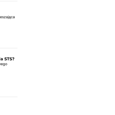
zeszająca
la STS?
wego