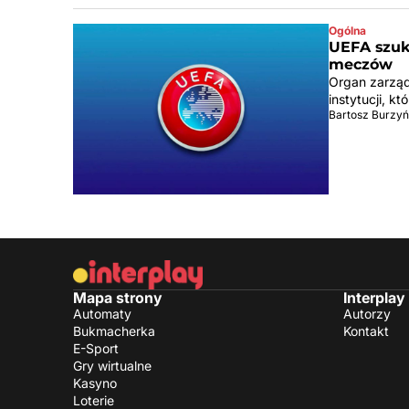
Ogólna
UEFA szuk
meczów
Organ zarządz
instytucji, 
Bartosz Burzyń
Mapa strony
Interplay
Automaty
Autorzy
Bukmacherka
Kontakt
E-Sport
Gry wirtualne
Kasyno
Loterie