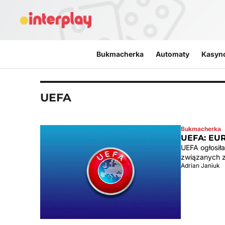
Przejdź do treści
Bukmacherka
Automaty
Kasyn
UEFA
Bukmacherka
UEFA: EU
UEFA ogłosił
związanych z
Adrian Janiuk