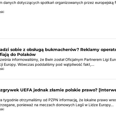
m danych dotyczących spotkań organizowanych przez europejską f
ski
radzi sobie z obsługą bukmacherów? Reklamy operat
rafiają do Polaków
ześnia informowaliśmy, że Bwin został Oficjalnym Partnerem Ligi Eu
ncji Europy. Wówczas poddaliśmy pod wątpliwość fakt,…
ski
ozgrywek UEFA jednak złamie polskie prawo? [Interw
a tygodnie otrzymaliśmy od PZPN informację, że lokalne prawo wre
trzegane, ponieważ na meczach domowych Legii w Lidze Europy…
ski