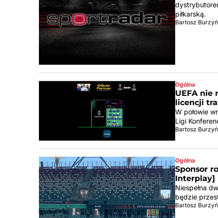
dystrybutore
piłkarską.
Bartosz Burzyń
Ogólna
UEFA nie 
licencji t
W połowie wr
Ligi Konfere
Bartosz Burzyń
Ogólna
Sponsor r
Interplay]
Niespełna dw
będzie przes
Bartosz Burzyń