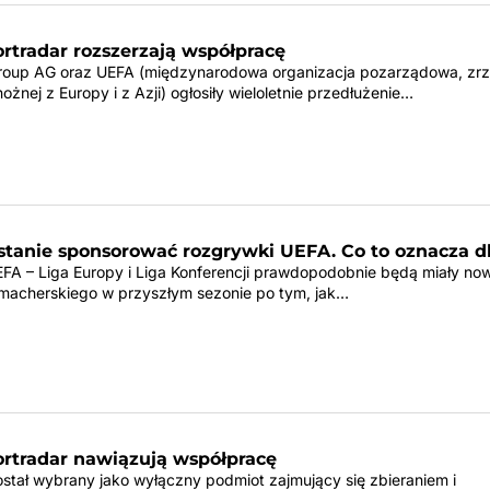
rtradar rozszerzają współpracę
roup AG oraz UEFA (międzynarodowa organizacja pozarządowa, zr
 nożnej z Europy i z Azji) ogłosiły wieloletnie przedłużenie…
stanie sponsorować rozgrywki UEFA. Co to oznacza d
FA – Liga Europy i Liga Konferencji prawdopodobnie będą miały no
macherskiego w przyszłym sezonie po tym, jak…
ortradar nawiązują współpracę
ostał wybrany jako wyłączny podmiot zajmujący się zbieraniem i