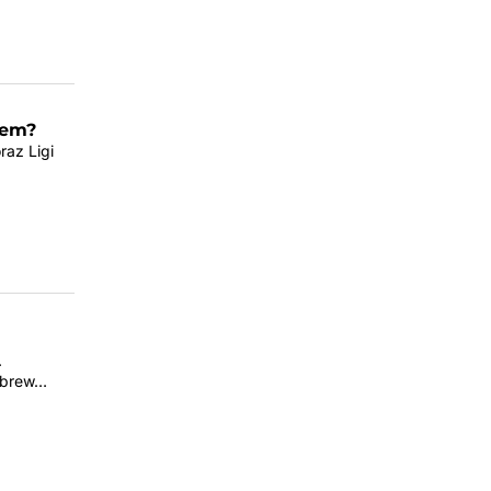
wem?
raz Ligi
.
 wbrew…