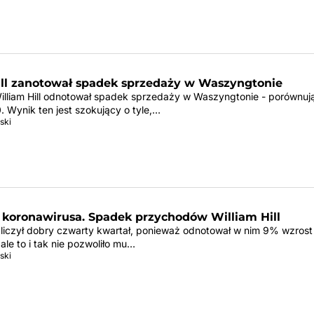
ill zanotował spadek sprzedaży w Waszyngtonie
illiam Hill odnotował spadek sprzedaży w Waszyngtonie - porównuj
 Wynik ten jest szokujący o tyle,…
ski
koronawirusa. Spadek przychodów William Hill
zaliczył dobry czwarty kwartał, ponieważ odnotował w nim 9% wzrost
le to i tak nie pozwoliło mu…
ski