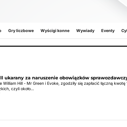
o
Gry liczbowe
Wyścigi konne
Wywiady
Eventy
Cy
ill ukarany za naruszenie obowiązków sprawozdawcz
e William Hill - Mr Green i Evoke, zgodziły się zapłacić łączną kwotę 
kich, czyli około…
r