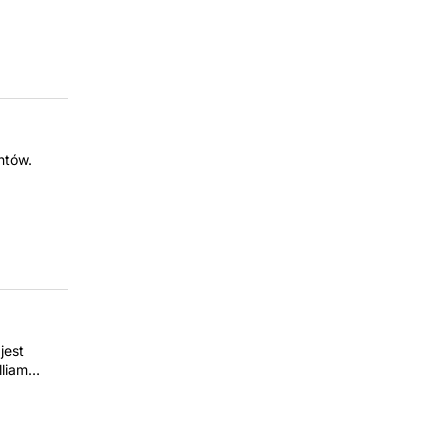
ntów.
jest
lliam…