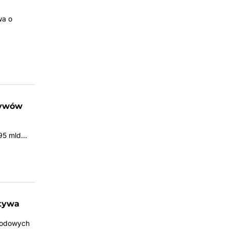
wa o
tywów
.95 mld…
ktywa
arodowych