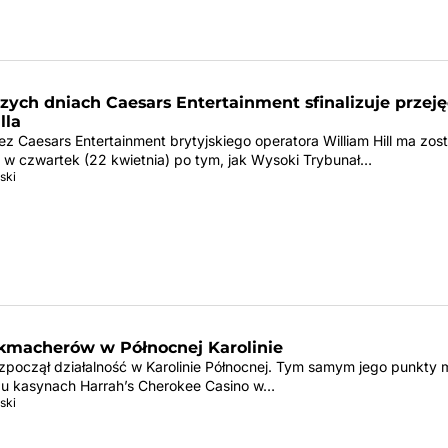
zych dniach Caesars Entertainment sfinalizuje przeję
lla
ez Caesars Entertainment brytyjskiego operatora William Hill ma zos
e w czwartek (22 kwietnia) po tym, jak Wysoki Trybunał…
ski
kmacherów w Północnej Karolinie
rozpoczął działalność w Karolinie Północnej. Tym samym jego punkty
u kasynach Harrah’s Cherokee Casino w…
ski