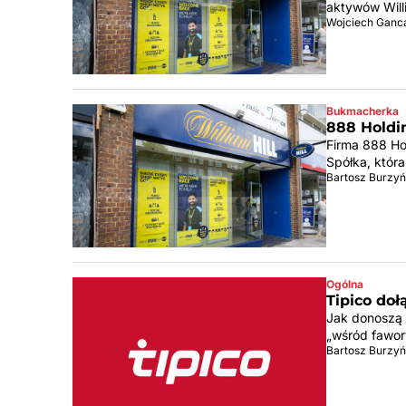
aktywów Willi
Wojciech Ganc
Bukmacherka
888 Holdin
Firma 888 Hol
Spółka, która
Bartosz Burzyń
Ogólna
Tipico doł
Jak donoszą 
„wśród fawor
Bartosz Burzyń