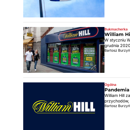
Bukmacherka
William H
W styczniu W
grudnia 2020.
Bartosz Burzyń
Ogólna
Pandemia 
William Hill 
przychodów, a
Bartosz Burzyń