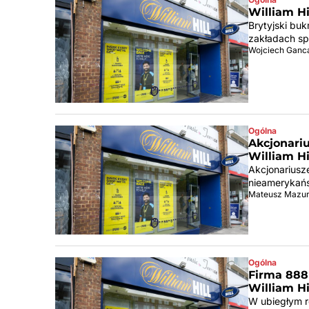
William Hi
Brytyjski buk
zakładach sp
Wojciech Ganc
Ogólna
Akcjonari
William Hi
Akcjonariusze
nieamerykańs
Mateusz Mazu
Ogólna
Firma 888
William Hi
W ubiegłym r