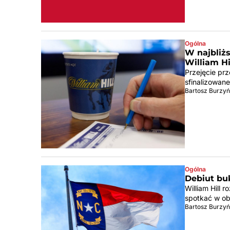
Ogólna
W najbliżs
William Hi
Przejęcie prz
sfinalizowan
Bartosz Burzyń
Ogólna
Debiut bu
William Hill 
spotkać w ob
Bartosz Burzyń