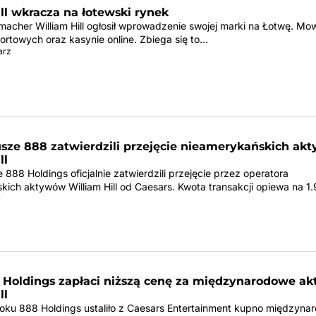
ll wkracza na łotewski rynek
macher William Hill ogłosił wprowadzenie swojej marki na Łotwę. Mo
ortowych oraz kasynie online. Zbiega się to…
arz
usze 888 zatwierdzili przejęcie nieamerykańskich ak
ll
 888 Holdings oficjalnie zatwierdzili przejęcie przez operatora
kich aktywów William Hill od Caesars. Kwota transakcji opiewa na 1
r
 Holdings zapłaci niższą cenę za międzynarodowe a
ll
oku 888 Holdings ustaliło z Caesars Entertainment kupno międzyn